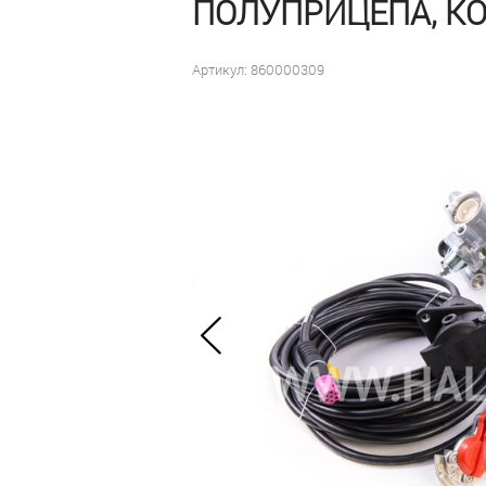
ПОЛУПРИЦЕПА, КО
Артикул: 860000309
Цена договорная для
заводов-производителей
и сервисных станций
под заказ
Оформить заказ
Быстрый заказ
В наличии:
0 шт
на дату
10 сентября 2025
Доставка —
бесплатно
до
терминала транспортной
компании в г. Набережные