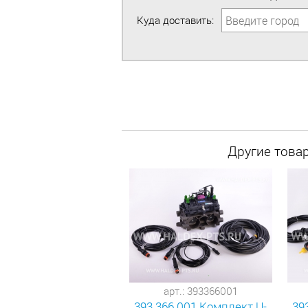
Куда доставить:
Другие това
арт.: 393366001
393 366 001 Комплект U-
39