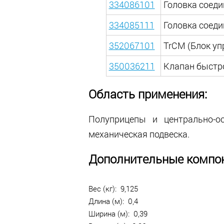
334086101
Головка соеди
334085111
Головка соед
352067101
TrCM (Блок уп
350036211
Клапан быстр
Область применения:
Полуприцепы и центрально-о
механическая подвеска.
Дополнительные компон
Вес (кг): 9,125
Длина (м): 0,4
Ширина (м): 0,39