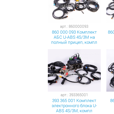
арт.: 860000093
860 000 093 Комплект
86
АБС U-ABS 4S/3M на
полный прицеп, компл
арт.: 393365001
393 365 001 Комплект
8
электронного блока U-
ABS 4S/3M, компл