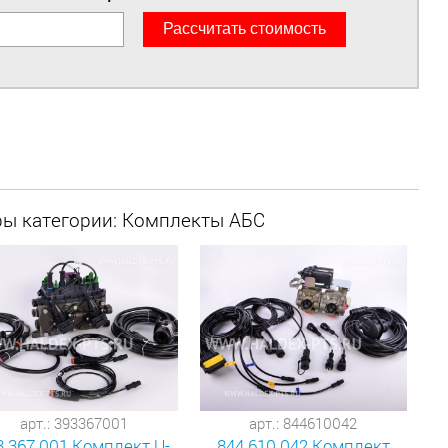
Раcсчитать стоимость
ры категории: Комплекты АБС
арт.: 393367001
арт.: 844610042
3 367 001 Комплект U-
844 610 042 Комплект