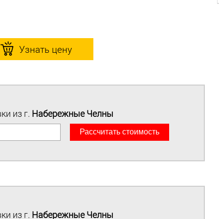
Узнать цену
ки из г.
Набережные Челны
Раcсчитать стоимость
ки из г.
Набережные Челны