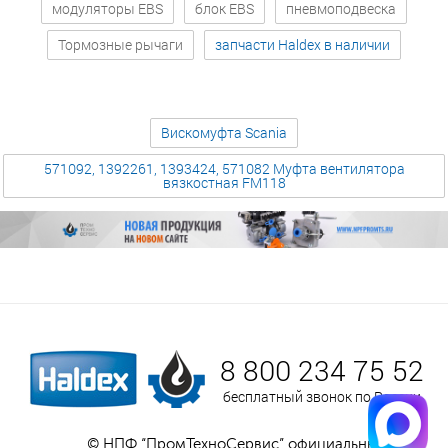
модуляторы EBS
блок EBS
пневмоподвеска
Тормозные рычаги
запчасти Haldex в наличии
Вискомуфта Scania
571092, 1392261, 1393424, 571082 Муфта вентилятора
вязкостная FM118
8 800 234 75 52
бесплатный звонок по России
© НПФ “ПромТехноСервис” официальный