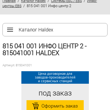
/
/
/
Главная
Каталог Haldex
Системы ЕБС / EBS
Инфо-
/ 815 041 001 Инфо центр 2
центры EBS
Каталог Haldex
815 041 001 ИНФО ЦЕНТР 2 -
815041001 HALDEX
Артикул: 815041001
Цена договорная для
Цена договорная для
заводов-производителей
заводов-производителей
и сервисных станций
и сервисных станций
под заказ
под заказ
Оформить заказ
Оформить заказ