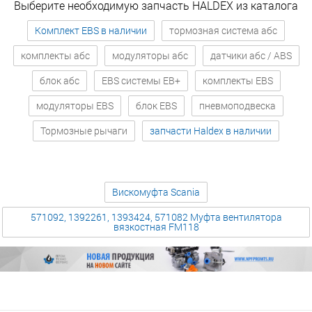
Выберите необходимую запчасть HALDEX из каталога
Комплект EBS в наличии
тормозная система абс
комплекты абс
модуляторы абс
датчики абс / ABS
блок абс
EBS системы EB+
комплекты EBS
модуляторы EBS
блок EBS
пневмоподвеска
Тормозные рычаги
запчасти Haldex в наличии
Вискомуфта Scania
571092, 1392261, 1393424, 571082 Муфта вентилятора
вязкостная FM118