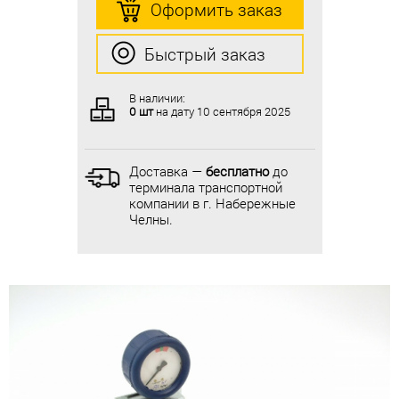
Оформить заказ
Оформить заказ
Быстрый заказ
Быстрый заказ
В наличии:
В наличии:
0 шт
на дату
10 сентября 2025
0 шт
на дату
10 сентября 2025
Доставка —
бесплатно
до
Доставка —
бесплатно
до
терминала транспортной
терминала транспортной
компании в г. Набережные
компании в г. Набережные
Челны.
Челны.