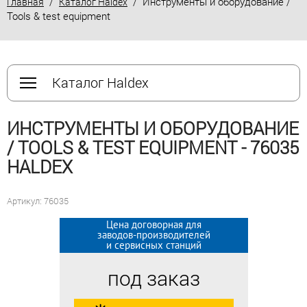
/
/ Инструменты и оборудование /
Главная
Каталог Haldex
Tools & test equipment
Каталог Haldex
ИНСТРУМЕНТЫ И ОБОРУДОВАНИЕ
/ TOOLS & TEST EQUIPMENT - 76035
HALDEX
Артикул: 76035
Цена договорная для
Цена договорная для
заводов-производителей
заводов-производителей
и сервисных станций
и сервисных станций
под заказ
под заказ