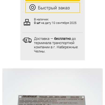
Быстрый заказ
Быстрый заказ
В наличии:
В наличии:
0 шт
на дату
10 сентября 2025
0 шт
на дату
10 сентября 2025
Доставка —
бесплатно
до
Доставка —
бесплатно
до
терминала транспортной
терминала транспортной
компании в г. Набережные
компании в г. Набережные
Челны.
Челны.