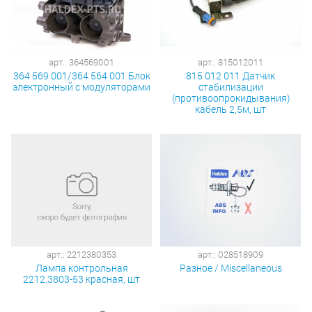
арт.: 364569001
арт.: 815012011
364 569 001/364 564 001 Блок
815 012 011 Датчик
электронный с модуляторами
стабилизации
(противоопрокидывания)
кабель 2,5м, шт
арт.: 2212380353
арт.: 028518909
Лампа контрольная
Разное / Miscellaneous
2212.3803-53 красная, шт