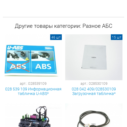
Другие товары категории: Разное АБС
46 шт
15 шт
арт.: 028539109
арт.: 028530109
028 539 109 Информационная
028 042 409/028530109
табличка U-AВS*
Загрузочная табличка*