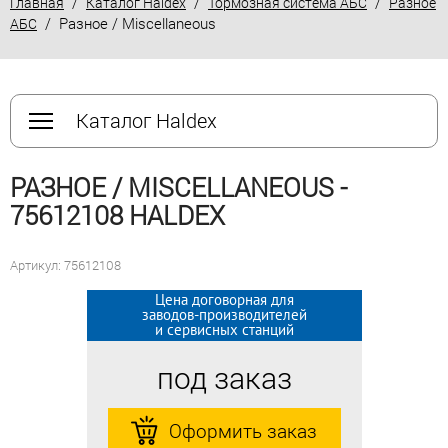
/
/
/
Главная
Каталог Haldex
Тормозная система АБС
Разное
/ Разное / Miscellaneous
АБС
Каталог Haldex
РАЗНОЕ / MISCELLANEOUS -
75612108 HALDEX
Артикул: 75612108
Цена договорная для
Цена договорная для
заводов-производителей
заводов-производителей
и сервисных станций
и сервисных станций
под заказ
под заказ
Оформить заказ
Оформить заказ