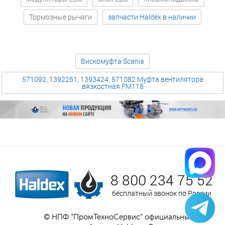
Тормозные рычаги
запчасти Haldex в наличии
Вискомуфта Scania
571092, 1392261, 1393424, 571082 Муфта вентилятора
вязкостная FM118
8 800 234 75 52
бесплатный звонок по России
© НПФ “ПромТехноСервис” официальный