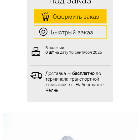
Оформить заказ
Оформить заказ
Быстрый заказ
Быстрый заказ
В наличии:
В наличии:
0 шт
на дату
10 сентября 2025
0 шт
на дату
10 сентября 2025
Доставка —
бесплатно
до
Доставка —
бесплатно
до
терминала транспортной
терминала транспортной
компании в г. Набережные
компании в г. Набережные
Челны.
Челны.