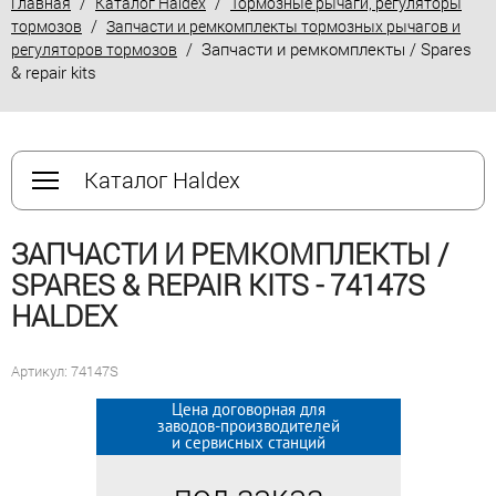
/
/
Главная
Каталог Haldex
Тормозные рычаги, регуляторы
/
тормозов
Запчасти и ремкомплекты тормозных рычагов и
/ Запчасти и ремкомплекты / Spares
регуляторов тормозов
& repair kits
Каталог Haldex
ЗАПЧАСТИ И РЕМКОМПЛЕКТЫ /
SPARES & REPAIR KITS - 74147S
HALDEX
Артикул: 74147S
Цена договорная для
Цена договорная для
заводов-производителей
заводов-производителей
и сервисных станций
и сервисных станций
под заказ
под заказ