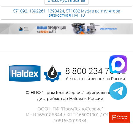
Вискомуфта Scania
571092, 1392261, 1393424, 571082 Муфта вентилятора
вязкостная FM118
8 800 234 75 52
бесплатный звонок по России
© НПФ “ПромТехноСервис” официальный
дистрибьютор Haldex в России
ООО НПФ “ПромТехноСервис”
ИНН 1650186844 / КПП 165001001 / ОГРН
1081650019934