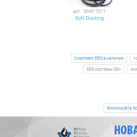
арт.: 364617011
Soft Docking
Комплект EBS в наличии
т
EBS системы EB+
ко
Вискомуфта Sc