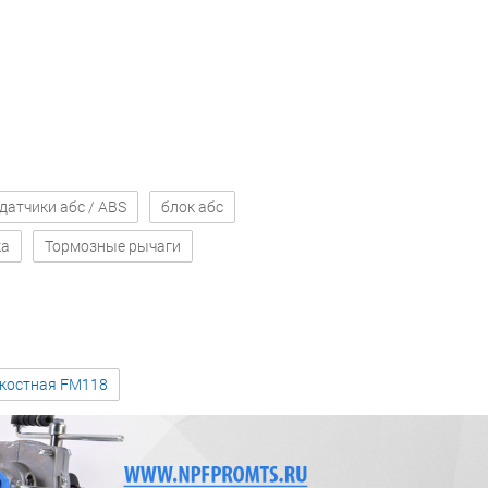
датчики абс / ABS
блок абс
ка
Тормозные рычаги
зкостная FM118