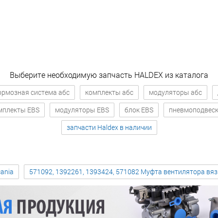
Выберите необходимую запчасть HALDEX из каталога
ормозная система абс
комплекты абс
модуляторы абс
мплекты EBS
модуляторы EBS
блок EBS
пневмоподвес
запчасти Haldex в наличии
ania
571092, 1392261, 1393424, 571082 Муфта вентилятора вя