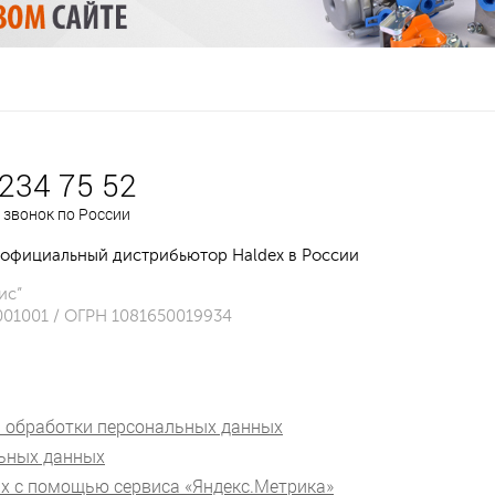
 234 75 52
 звонок по России
официальный дистрибьютор Haldex в России
ис”
001001 / ОГРН 1081650019934
 обработки персональных данных
льных данных
х с помощью сервиса «Яндекс.Метрика»