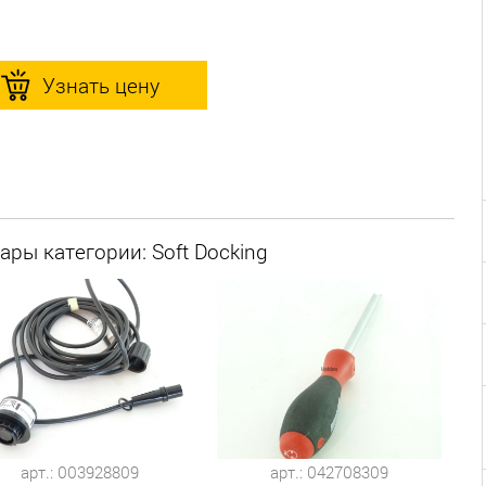
Узнать цену
ары категории: Soft Docking
арт.: 003928809
арт.: 042708309