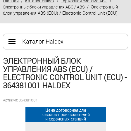
/
/
/
Главная
Каталог Haldex
Тормозная система АБС
/ Электронный
Электронные блоки управления АБС / ABS
блок управления ABS (ECU) / Electronic Control Unit (ECU)
Каталог Haldex
ЭЛЕКТРОННЫЙ БЛОК
УПРАВЛЕНИЯ ABS (ECU) /
ELECTRONIC CONTROL UNIT (ECU) -
364381001 HALDEX
Артикул: 364381001
Цена договорная для
Цена договорная для
заводов-производителей
заводов-производителей
и сервисных станций
и сервисных станций