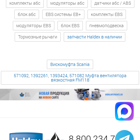
комплекты абс
модуляторы абс
датчики абс / ABS
блок абс
EBS системы EB+
комплекты EBS
модуляторы EBS
блок EBS
пневмоподвеска
Тормозные рычаги
запчасти Haldex в наличии
Вискомуфта Scania
571092, 1392261, 1393424, 571082 Муфта вентилятора
вязкостная FM118
8 800 234 75 52