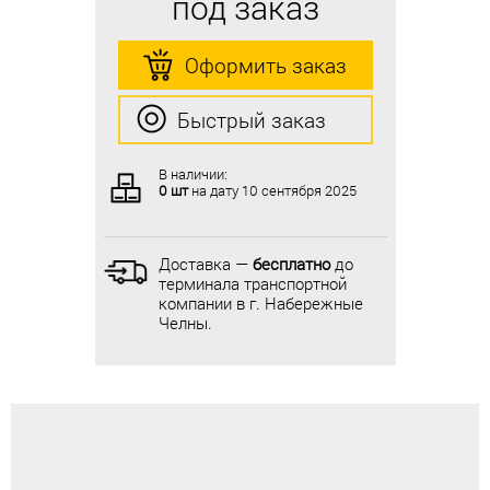
под заказ
под заказ
Оформить заказ
Оформить заказ
Быстрый заказ
Быстрый заказ
В наличии:
В наличии:
0 шт
на дату
10 сентября 2025
0 шт
на дату
10 сентября 2025
Доставка —
бесплатно
до
Доставка —
бесплатно
до
терминала транспортной
терминала транспортной
компании в г. Набережные
компании в г. Набережные
Челны.
Челны.