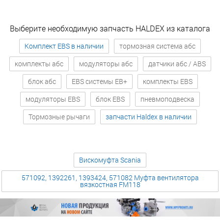
Выберите необходимую запчасть HALDEX из каталога
Комплект EBS в наличии
тормозная система абс
комплекты абс
модуляторы абс
датчики абс / ABS
блок абс
EBS системы EB+
комплекты EBS
модуляторы EBS
блок EBS
пневмоподвеска
Тормозные рычаги
запчасти Haldex в наличии
Вискомуфта Scania
571092, 1392261, 1393424, 571082 Муфта вентилятора
вязкостная FM118