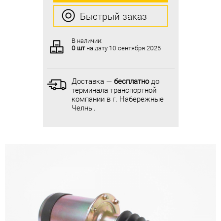
Быстрый заказ
Быстрый заказ
В наличии:
В наличии:
0 шт
на дату
10 сентября 2025
0 шт
на дату
10 сентября 2025
Доставка —
бесплатно
до
Доставка —
бесплатно
до
терминала транспортной
терминала транспортной
компании в г. Набережные
компании в г. Набережные
Челны.
Челны.