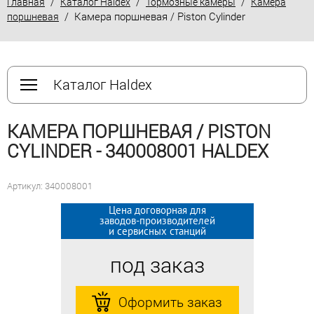
/
/
/
Главная
Каталог Haldex
Тормозные камеры
Камера
/ Камера поршневая / Piston Cylinder
поршневая
Каталог Haldex
КАМЕРА ПОРШНЕВАЯ / PISTON
CYLINDER - 340008001 HALDEX
Артикул: 340008001
Цена договорная для
Цена договорная для
заводов-производителей
заводов-производителей
и сервисных станций
и сервисных станций
под заказ
под заказ
Оформить заказ
Оформить заказ