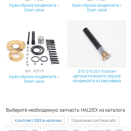
Кран сброса конденсата /
Кран сброса конденсата /
Drain valve
Drain valve
арт.: 92519
315 016 001 Клапан
автоматического сброса
Кран сброса конденсата /
конденсата из рессивера
Drain valve
Выберите необходимую запчасть HALDEX из каталога
Комплект EBS в наличии
тормозная система абс
комплекты абс
модуляторы абс
датчики абс / ABS