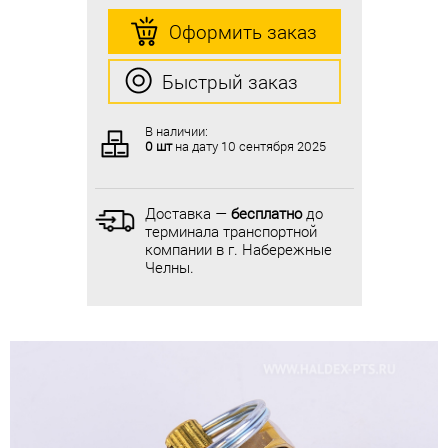
Оформить заказ
Оформить заказ
Быстрый заказ
Быстрый заказ
В наличии:
В наличии:
0 шт
на дату
10 сентября 2025
0 шт
на дату
10 сентября 2025
Доставка —
бесплатно
до
Доставка —
бесплатно
до
терминала транспортной
терминала транспортной
компании в г. Набережные
компании в г. Набережные
Челны.
Челны.