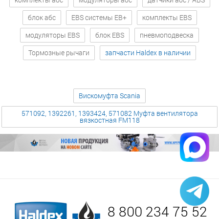
блок абс
EBS системы EB+
комплекты EBS
модуляторы EBS
блок EBS
пневмоподвеска
Тормозные рычаги
запчасти Haldex в наличии
Вискомуфта Scania
571092, 1392261, 1393424, 571082 Муфта вентилятора
вязкостная FM118
8 800 234 75 52