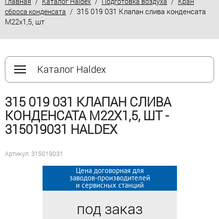
/
/
/
Главная
Каталог Haldex
Подготовка воздуха
Кран
/ 315 019 031 Клапан слива конденсата
сброса конденсата
М22х1,5, шт
Каталог Haldex
315 019 031 КЛАПАН СЛИВА
КОНДЕНСАТА М22Х1,5, ШТ -
315019031 HALDEX
Артикул: 315019031
Цена договорная для
Цена договорная для
заводов-производителей
заводов-производителей
и сервисных станций
и сервисных станций
под заказ
под заказ