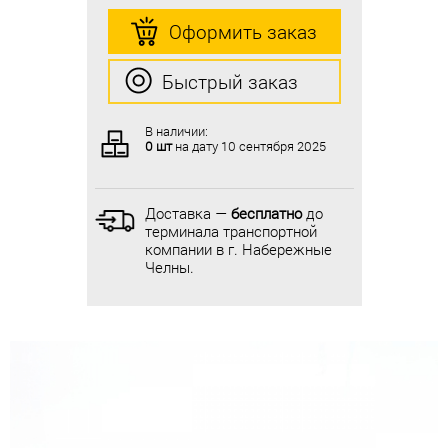
Оформить заказ
Оформить заказ
Быстрый заказ
Быстрый заказ
В наличии:
В наличии:
0 шт
на дату
10 сентября 2025
0 шт
на дату
10 сентября 2025
Доставка —
бесплатно
до
Доставка —
бесплатно
до
терминала транспортной
терминала транспортной
компании в г. Набережные
компании в г. Набережные
Челны.
Челны.