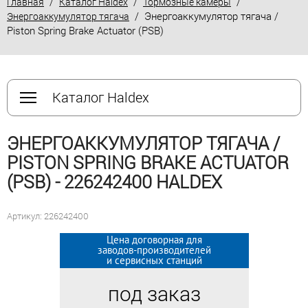
/
/
/
Главная
Каталог Haldex
Тормозные камеры
/ Энергоаккумулятор тягача /
Энергоаккумулятор тягача
Piston Spring Brake Actuator (PSB)
Каталог Haldex
ЭНЕРГОАККУМУЛЯТОР ТЯГАЧА /
PISTON SPRING BRAKE ACTUATOR
(PSB) - 226242400 HALDEX
Артикул: 226242400
Цена договорная для
Цена договорная для
заводов-производителей
заводов-производителей
и сервисных станций
и сервисных станций
под заказ
под заказ