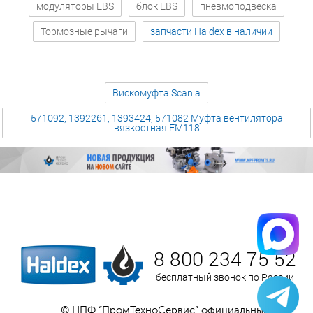
модуляторы EBS
блок EBS
пневмоподвеска
Тормозные рычаги
запчасти Haldex в наличии
Вискомуфта Scania
571092, 1392261, 1393424, 571082 Муфта вентилятора
вязкостная FM118
8 800 234 75 52
бесплатный звонок по России
© НПФ “ПромТехноСервис” официальный