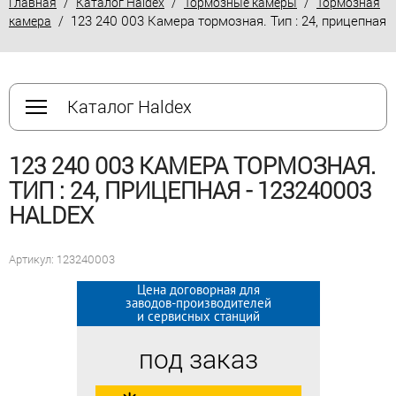
/
/
/
Главная
Каталог Haldex
Тормозные камеры
Тормозная
/ 123 240 003 Камера тормозная. Тип : 24, прицепная
камера
Каталог Haldex
123 240 003 КАМЕРА ТОРМОЗНАЯ.
ТИП : 24, ПРИЦЕПНАЯ - 123240003
HALDEX
Артикул: 123240003
Цена договорная для
Цена договорная для
заводов-производителей
заводов-производителей
и сервисных станций
и сервисных станций
под заказ
под заказ