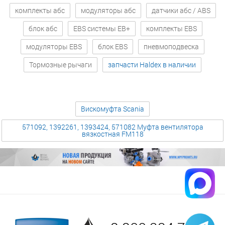
комплекты абс
модуляторы абс
датчики абс / ABS
блок абс
EBS системы EB+
комплекты EBS
модуляторы EBS
блок EBS
пневмоподвеска
Тормозные рычаги
запчасти Haldex в наличии
Вискомуфта Scania
571092, 1392261, 1393424, 571082 Муфта вентилятора
вязкостная FM118