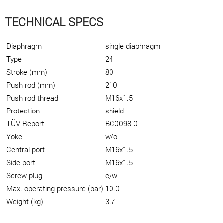
TECHNICAL SPECS
Diaphragm
single diaphragm
Type
24
Stroke (mm)
80
Push rod (mm)
210
Push rod thread
M16x1.5
Protection
shield
TÜV Report
BC0098-0
Yoke
w/o
Central port
M16x1.5
Side port
M16x1.5
Screw plug
c/w
Max. operating pressure (bar)
10.0
Weight (kg)
3.7