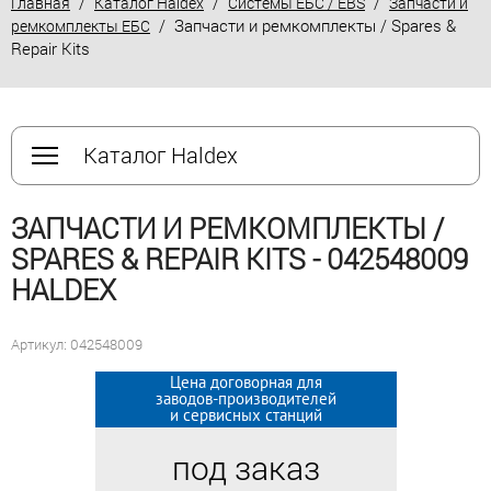
/
/
/
Главная
Каталог Haldex
Системы ЕБС / EBS
Запчасти и
/ Запчасти и ремкомплекты / Spares &
ремкомплекты ЕБС
Repair Kits
Каталог Haldex
ЗАПЧАСТИ И РЕМКОМПЛЕКТЫ /
SPARES & REPAIR KITS - 042548009
HALDEX
Артикул: 042548009
Цена договорная для
Цена договорная для
заводов-производителей
заводов-производителей
и сервисных станций
и сервисных станций
под заказ
под заказ