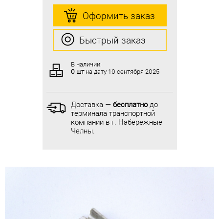
Оформить заказ
Оформить заказ
Быстрый заказ
Быстрый заказ
В наличии:
В наличии:
0 шт
на дату
10 сентября 2025
0 шт
на дату
10 сентября 2025
Доставка —
бесплатно
до
Доставка —
бесплатно
до
терминала транспортной
терминала транспортной
компании в г. Набережные
компании в г. Набережные
Челны.
Челны.