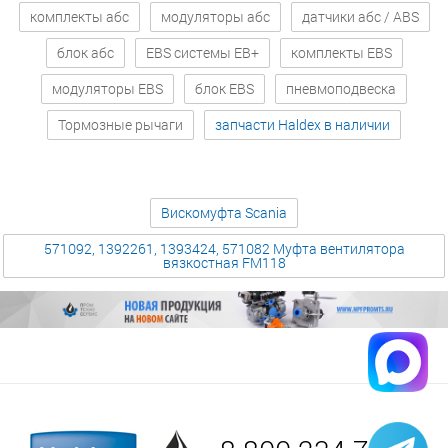
комплекты абс
модуляторы абс
датчики абс / ABS
блок абс
EBS системы EB+
комплекты EBS
модуляторы EBS
блок EBS
пневмоподвеска
Тормозные рычаги
запчасти Haldex в наличии
Вискомуфта Scania
571092, 1392261, 1393424, 571082 Муфта вентилятора
вязкостная FM118