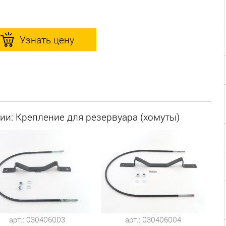
Узнать цену
ии: Крепление для резервуара (хомуты)
арт.: 030406003
арт.: 030406004