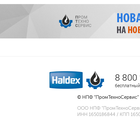
8 800
бесплатный
© НПФ “ПромТехноСервис” 
ООО НПФ “ПромТехноСерв
ИНН 1650186844 / КПП 165