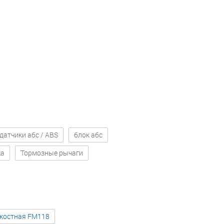
датчики абс / ABS
блок абс
ка
Тормозные рычаги
зкостная FM118