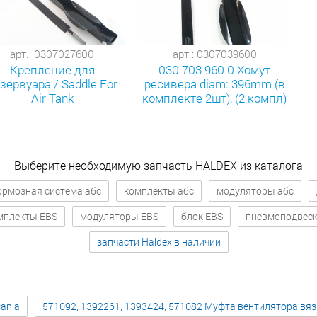
арт.: 0307027600
арт.: 0307039600
Крепление для
030 703 960 0 Хомут
зервуара / Saddle For
ресивера diam: 396mm (в
Air Tank
комплекте 2шт), (2 компл)
Выберите необходимую запчасть HALDEX из каталога
ормозная система абс
комплекты абс
модуляторы абс
мплекты EBS
модуляторы EBS
блок EBS
пневмоподвес
запчасти Haldex в наличии
ania
571092, 1392261, 1393424, 571082 Муфта вентилятора вя