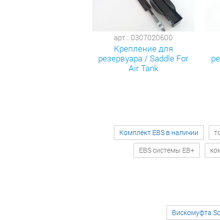
арт.: 0307020600
Крепление для
резервуара / Saddle For
ре
Air Tank
Комплект EBS в наличии
т
EBS системы EB+
ко
Вискомуфта Sc