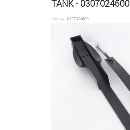
TANK - 030702460
Артикул: 0307024600
Цена договорная для
заводов-производителей
и сервисных станций
под заказ
Оформить заказ
Быстрый заказ
В наличии:
0 шт
на дату
10 сентября 2025
Доставка —
бесплатно
до
терминала транспортной
компании в г. Набережные