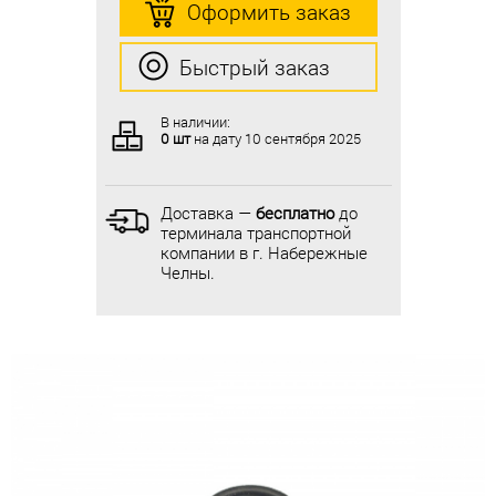
Оформить заказ
Оформить заказ
Быстрый заказ
Быстрый заказ
В наличии:
В наличии:
0 шт
на дату
10 сентября 2025
0 шт
на дату
10 сентября 2025
Доставка —
бесплатно
до
Доставка —
бесплатно
до
терминала транспортной
терминала транспортной
компании в г. Набережные
компании в г. Набережные
Челны.
Челны.