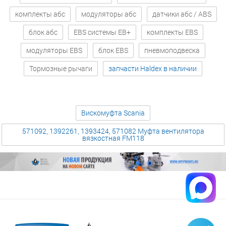
комплекты абс
модуляторы абс
датчики абс / ABS
блок абс
EBS системы EB+
комплекты EBS
модуляторы EBS
блок EBS
пневмоподвеска
Тормозные рычаги
запчасти Haldex в наличии
Вискомуфта Scania
571092, 1392261, 1393424, 571082 Муфта вентилятора
вязкостная FM118