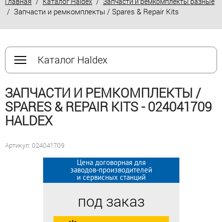
/
/
Главная
Каталог Haldex
Запчасти и ремкомплекты разные
/ Запчасти и ремкомплекты / Spares & Repair Kits
Каталог Haldex
ЗАПЧАСТИ И РЕМКОМПЛЕКТЫ /
SPARES & REPAIR KITS - 024041709
HALDEX
Артикул: 024041709
Цена договорная для
Цена договорная для
заводов-производителей
заводов-производителей
и сервисных станций
и сервисных станций
под заказ
под заказ