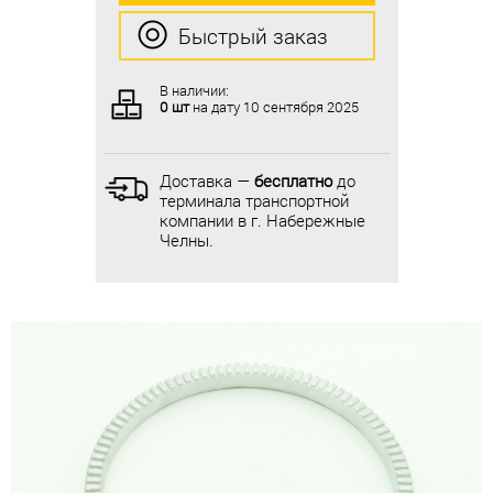
Быстрый заказ
Быстрый заказ
В наличии:
В наличии:
0 шт
на дату
10 сентября 2025
0 шт
на дату
10 сентября 2025
Доставка —
бесплатно
до
Доставка —
бесплатно
до
терминала транспортной
терминала транспортной
компании в г. Набережные
компании в г. Набережные
Челны.
Челны.