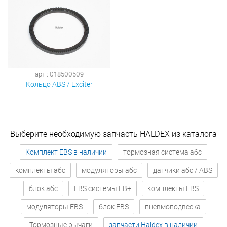
арт.: 018500509
Кольцо ABS / Exciter
Выберите необходимую запчасть HALDEX из каталога
Комплект EBS в наличии
тормозная система абс
комплекты абс
модуляторы абс
датчики абс / ABS
блок абс
EBS системы EB+
комплекты EBS
модуляторы EBS
блок EBS
пневмоподвеска
Тормозные рычаги
запчасти Haldex в наличии