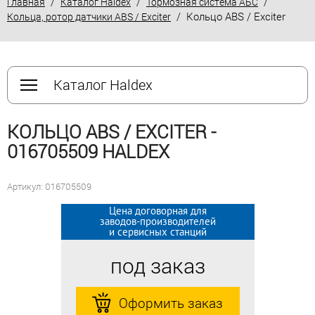
/
/
/
Главная
Каталог Haldex
Тормозная система АБС
/ Кольцо ABS / Exciter
Кольца, ротор датчики ABS / Exciter
Каталог Haldex
КОЛЬЦО ABS / EXCITER -
016705509 HALDEX
Артикул: 016705509
Цена договорная для
Цена договорная для
заводов-производителей
заводов-производителей
и сервисных станций
и сервисных станций
под заказ
под заказ
Оформить заказ
Оформить заказ