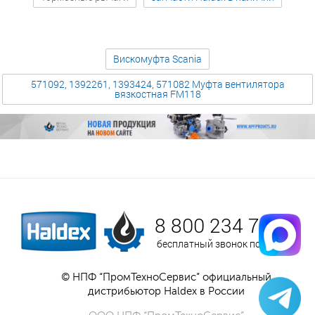
Вискомуфта Scania
571092, 1392261, 1393424, 571082 Муфта вентилятора
вязкостная FM118
8 800 234 75 52
бесплатный звонок по России
© НПФ “ПромТехноСервис” официальный
дистрибьютор Haldex в России