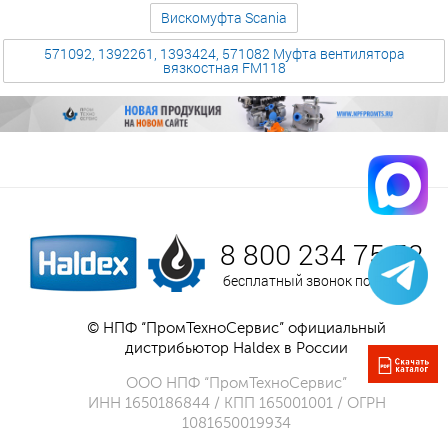
Вискомуфта Scania
571092, 1392261, 1393424, 571082 Муфта вентилятора
вязкостная FM118
8 800 234 75 52
бесплатный звонок по России
© НПФ “ПромТехноСервис” официальный
дистрибьютор Haldex в России
ООО НПФ “ПромТехноСервис”
ИНН 1650186844 / КПП 165001001 / ОГРН
1081650019934