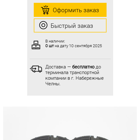
Оформить заказ
Оформить заказ
Быстрый заказ
Быстрый заказ
В наличии:
В наличии:
0 шт
на дату
10 сентября 2025
0 шт
на дату
10 сентября 2025
Доставка —
бесплатно
до
Доставка —
бесплатно
до
терминала транспортной
терминала транспортной
компании в г. Набережные
компании в г. Набережные
Челны.
Челны.