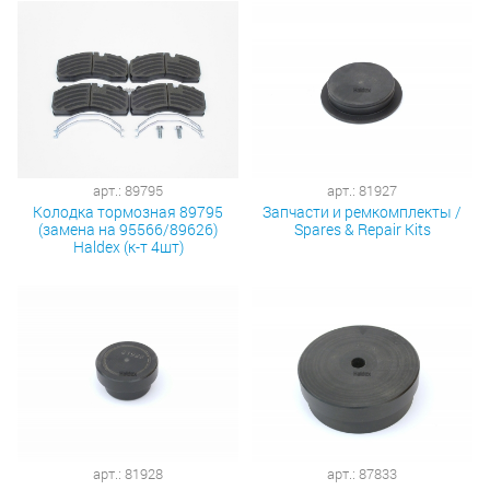
арт.: 89795
арт.: 81927
Колодка тормозная 89795
Запчасти и ремкомплекты /
(замена на 95566/89626)
Spares & Repair Kits
Haldex (к-т 4шт)
арт.: 81928
арт.: 87833