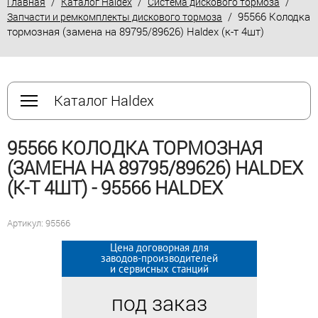
/
/
/
Главная
Каталог Haldex
Система дискового тормоза
/ 95566 Колодка
Запчасти и ремкомплекты дискового тормоза
тормозная (замена на 89795/89626) Haldex (к-т 4шт)
Каталог Haldex
95566 КОЛОДКА ТОРМОЗНАЯ
(ЗАМЕНА НА 89795/89626) HALDEX
(К-Т 4ШТ) - 95566 HALDEX
Артикул: 95566
Цена договорная для
Цена договорная для
заводов-производителей
заводов-производителей
и сервисных станций
и сервисных станций
под заказ
под заказ