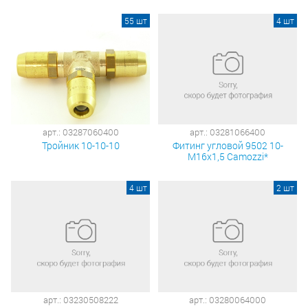
55 шт
4 шт
арт.: 03287060400
арт.: 03281066400
Тройник 10-10-10
Фитинг угловой 9502 10-
М16х1,5 Camozzi*
4 шт
2 шт
арт.: 03230508222
арт.: 03280064000