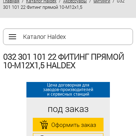
/
/
/
/ 032
Главная
Каталог Haldex
Аксессуары
Фитинги
301 101 22 Фитинг прямой 10-М12х1,5
Каталог Haldex
032 301 101 22 ФИТИНГ ПРЯМОЙ
10-М12Х1,5 HALDEX
Цена договорная для
Цена договорная для
заводов-производителей
заводов-производителей
и сервисных станций
и сервисных станций
под заказ
под заказ
Оформить заказ
Оформить заказ