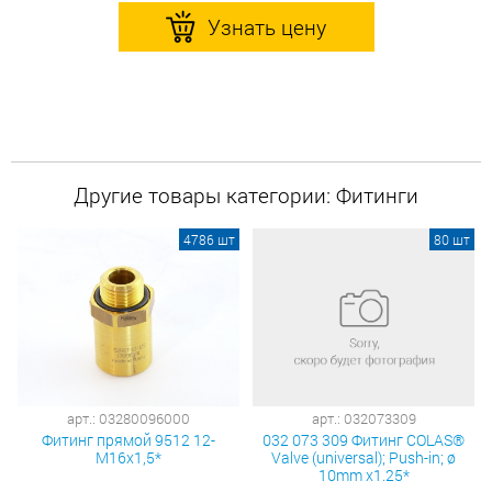
Узнать цену
Другие товары категории: Фитинги
4786 шт
80 шт
арт.: 03280096000
арт.: 032073309
Фитинг прямой 9512 12-
032 073 309 Фитинг COLAS®
М16х1,5*
Valve (universal); Push-in; ø
10mm х1.25*