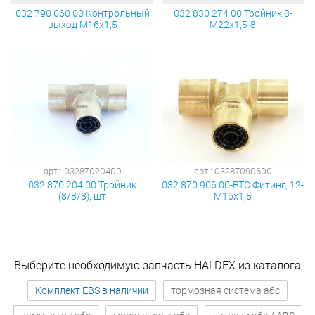
032 790 060 00 Контрольный
032 830 274 00 Тройник 8-
выход М16х1,5
М22х1,5-8
арт.: 03287020400
арт.: 03287090600
032 870 204 00 Тройник
032 870 906 00-RTC Фитинг, 12-
(8/8/8), шт
М16х1,5
Выберите необходимую запчасть HALDEX из каталога
Комплект EBS в наличии
тормозная система абс