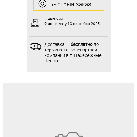
Быстрый заказ
Быстрый заказ
В наличии:
В наличии:
0 шт
на дату
10 сентября 2025
0 шт
на дату
10 сентября 2025
Доставка —
бесплатно
до
Доставка —
бесплатно
до
терминала транспортной
терминала транспортной
компании в г. Набережные
компании в г. Набережные
Челны.
Челны.