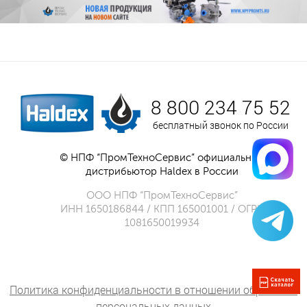
8 800 234 75 52
бесплатный звонок по России
© НПФ “ПромТехноСервис” официальный
дистрибьютор Haldex в России
ООО НПФ “ПромТехноСервис”
ИНН 1650186844 / КПП 165001001 / ОГРН
1081650019934
Политика конфиденциальности в отношении обработки
персональных данных