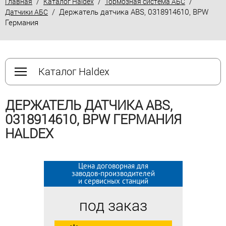
/
/
/
Главная
Каталог Haldex
Тормозная система АБС
/ Держатель датчика ABS, 0318914610, BPW
Датчики АБС
Германия
Каталог Haldex
ДЕРЖАТЕЛЬ ДАТЧИКА ABS,
0318914610, BPW ГЕРМАНИЯ
HALDEX
Цена договорная для
Цена договорная для
заводов-производителей
заводов-производителей
и сервисных станций
и сервисных станций
под заказ
под заказ