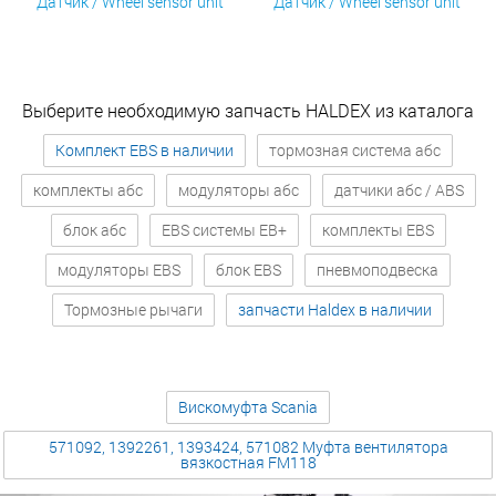
Датчик / Wheel sensor unit
Датчик / Wheel sensor unit
Выберите необходимую запчасть HALDEX из каталога
Комплект EBS в наличии
тормозная система абс
комплекты абс
модуляторы абс
датчики абс / ABS
блок абс
EBS системы EB+
комплекты EBS
модуляторы EBS
блок EBS
пневмоподвеска
Тормозные рычаги
запчасти Haldex в наличии
Вискомуфта Scania
571092, 1392261, 1393424, 571082 Муфта вентилятора
вязкостная FM118