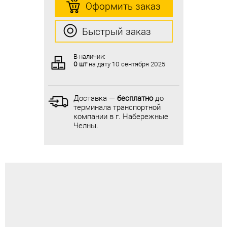
Оформить заказ
Оформить заказ
Быстрый заказ
Быстрый заказ
В наличии:
В наличии:
0 шт
на дату
10 сентября 2025
0 шт
на дату
10 сентября 2025
Доставка —
бесплатно
до
Доставка —
бесплатно
до
терминала транспортной
терминала транспортной
компании в г. Набережные
компании в г. Набережные
Челны.
Челны.